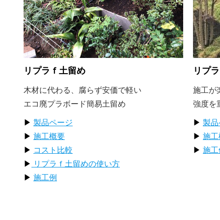
リプラｆ土留め
リプラ
木材に代わる、腐らず安価で軽い
施工が
エコ廃プラボード簡易土留め
強度を
▶
製品ページ
▶
製品
▶
施工概要
▶
施工
▶
コスト比較
▶
施工
▶
リプラｆ土留めの使い方
▶
施工例