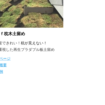
ｆ枕木土留め
楽できれい！
杭が見えない！
重視した再生プラダブル板土留め
ページ
概要
例