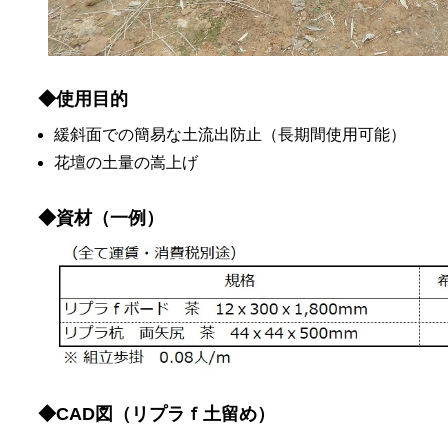
◆使用目的
緩斜面での簡易な土流出防止（長期間使用可能）
花壇の土量の嵩上げ
◆資材（一例）
◆CAD図（リプラｆ土留め）