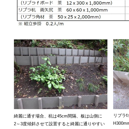
リプラfボ
綺麗に通す場合、杭は45cm間隔、板は山側に
H300m
2～3度傾斜させて設置すると綺麗に通りやすい