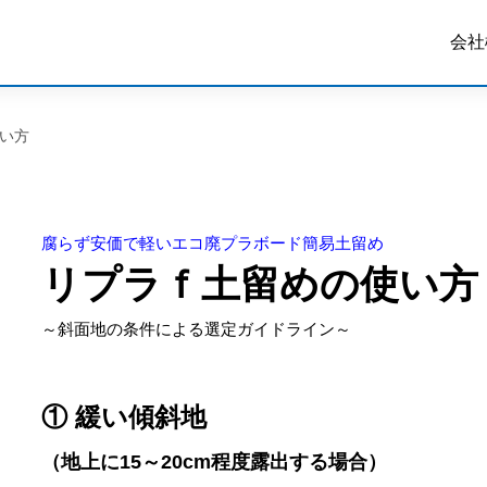
会社
い方
腐らず安価で軽いエコ廃プラボード簡易土留め
リプラｆ土留めの使い方
～斜面地の条件による選定ガイドライン～
① 緩い傾斜地
（地上に15～20cm程度露出する場合）