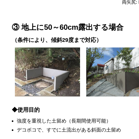
両矢尻: 
③ 地上に50～60cm露出する場合
（条件により、傾斜29度まで対応）
◆使用目的
強度を重視した土留め（長期間使用可能）
デコボコで、すでに土流出がある斜面の土留め