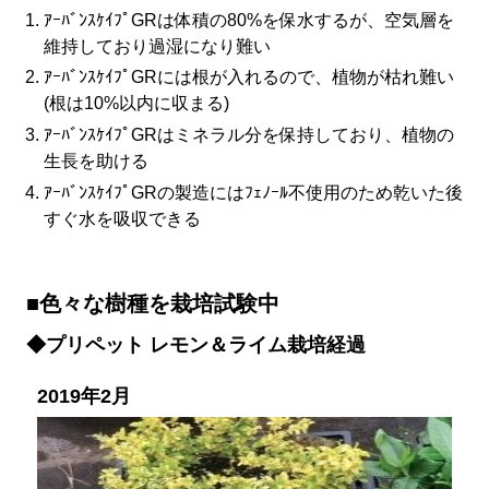
ｱｰﾊﾞﾝｽｹｲﾌﾟGRは体積の80%を保水するが、空気層を
維持しており過湿になり難い
ｱｰﾊﾞﾝｽｹｲﾌﾟGRには根が入れるので、植物が枯れ難い
(根は10%以内に収まる)
ｱｰﾊﾞﾝｽｹｲﾌﾟGRはミネラル分を保持しており、植物の
生長を助ける
ｱｰﾊﾞﾝｽｹｲﾌﾟGRの製造にはﾌｪﾉｰﾙ不使用のため乾いた後
すぐ水を吸収できる
■色々な樹種を栽培試験中
◆プリペット レモン＆ライム栽培経過
2019年2月