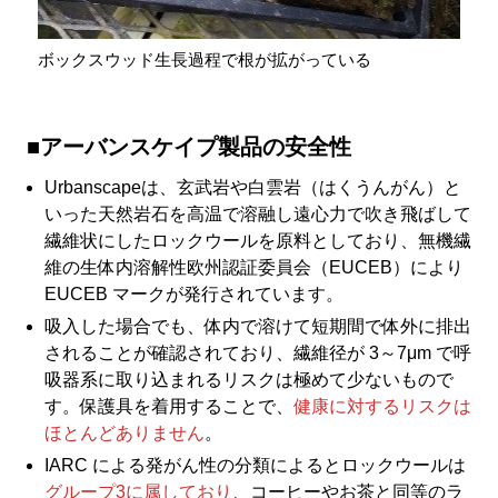
ボックスウッド生長過程で根が拡がっている
■アーバンスケイプ製品の安全性
Urbanscapeは、玄武岩や白雲岩（はくうんがん）と
いった天然岩石を高温で溶融し遠心力で吹き飛ばして
繊維状にしたロックウールを原料としており、無機繊
維の生体内溶解性欧州認証委員会（EUCEB）により
EUCEB マークが発行されています。
吸入した場合でも、体内で溶けて短期間で体外に排出
されることが確認されており、繊維径が 3～7μm で呼
吸器系に取り込まれるリスクは極めて少ないもので
す。保護具を着用することで、
健康に対するリスクは
ほとんどありません
。
IARC による発がん性の分類によるとロックウールは
グループ3に属しており
、コーヒーやお茶と同等のラ