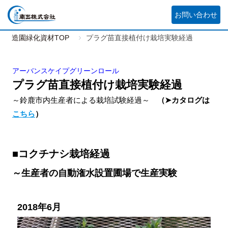
お問い合わせ
造園緑化資材TOP
プラグ苗直接植付け栽培実験経過
アーバンスケイプグリーンロール
プラグ苗直接植付け栽培実験経過
～鈴鹿市内生産者による栽培試験経過～
（➤カタログは
こちら
）
■コクチナシ栽培経過
～生産者の自動潅水設置圃場で生産実験
2018年6月