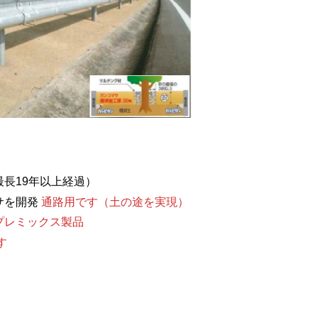
最長19年以上経過）
サを開発
通路用です（土の途を実現）
プレミックス製品
す