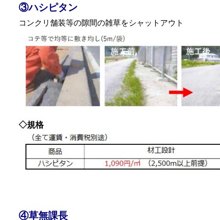
③ハシピタン
コンクリ舗装等の隙間の雑草をシャットアウト
◇規格
④草無課長