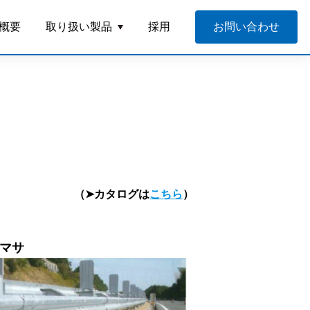
概要
取り扱い製品
採用
お問い合わせ
（➤カタログは
こちら
）
マサ