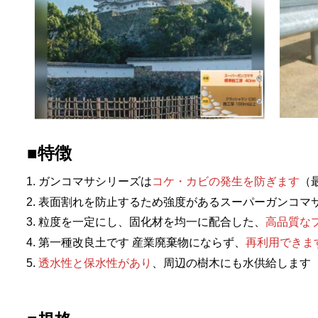
■特徴
ガンコマサシリーズは
コケ・カビの発生を防ぎます
（
表面割れを防止するため強度があるスーパーガンコマ
粒度を一定にし、固化材を均一に配合した、
高品質な
第一種改良土です 産業廃棄物にならず、
再利用できま
透水性と保水性があり
、周辺の樹木にも水供給します