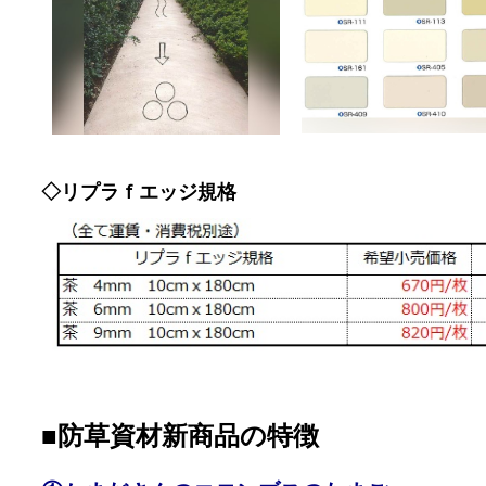
◇リプラｆエッジ規格
■防草資材新商品の特徴