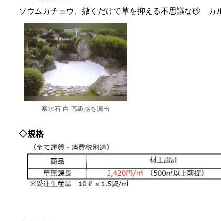
ソウムカチョウ、撒くだけで草を抑える不思議な砂 カ
寒水石 白 高級感を演出
◇規格