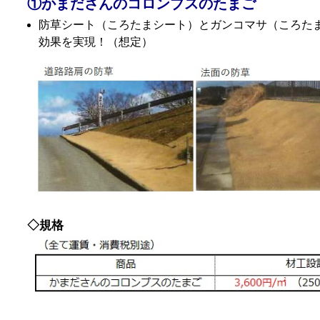
①かまださんのコロンブスのたまご
防草シート（ころたまシート）とガンコマサ（ころたま
効果を実現！（想定）
◇規格