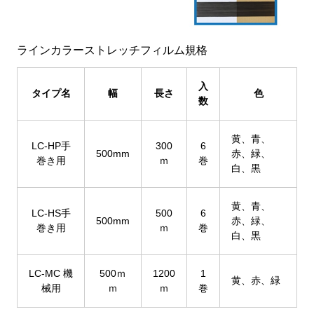
ラインカラーストレッチフィルム規格
入
タイプ名
幅
長さ
色
数
黄、青、
LC-HP手
300
6
500mm
赤、緑、
巻き用
ｍ
巻
白、黒
黄、青、
LC-HS手
500
6
500mm
赤、緑、
巻き用
ｍ
巻
白、黒
LC-MC 機
500ｍ
1200
1
黄、赤、緑
械用
ｍ
ｍ
巻