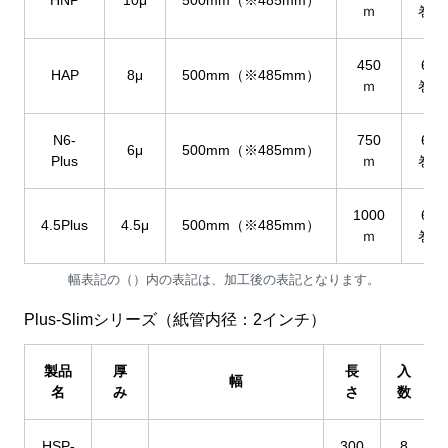
ｍ
巻
450
6
HAP
8μ
500mm（※485mm）
ｍ
巻
N6-
750
6
6μ
500mm（※485mm）
Plus
ｍ
巻
1000
6
4.5Plus
4.5μ
500mm（※485mm）
ｍ
巻
幅表記の（）内の表記は、加工後の表記となります。
Plus-Slimシリーズ（紙管内径：2インチ）
製品
厚
長
入
幅
名
み
さ
数
HSP-
300
8