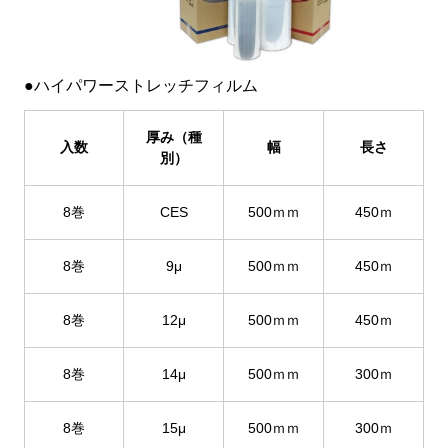
●ハイパワーストレッチフィルム
厚み（種
入数
幅
長さ
別）
8巻
CES
500ｍｍ
450ｍ
8巻
9μ
500ｍｍ
450ｍ
8巻
12μ
500ｍｍ
450ｍ
8巻
14μ
500ｍｍ
300ｍ
8巻
15μ
500ｍｍ
300ｍ