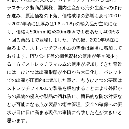
ラスチック製商品同様、国内生産から海外生産への移行
が進み、原油価格の下落、価格破壊の影響もあり20０0
～2002年頃には厚みは1６～1８μの輸入品が主流にな
り、価格も500ｍｍ幅×300ｍ巻きで１巻あたり400円を
下回る商品まで登場しました。その後、2021年現在に
至るまで、ストレッチフィルムの需要は顕著に増加して
おります。PPバンド等の梱包資材の使用が年々減少す
る一方でストレッチフィルムの使用が増加してきた背景
には、ひとつは出荷形態が小口から大口化し、パレット
での出荷が圧倒的に増加した事と、もうひとつの要因は
ストレッチフィルムで製品を梱包することにより外部か
らの異物の侵入や製品の汚れ防止、簡易的な防水対策な
どが可能になる点が製品の衛生管理、安全の確保への要
求が日に日に高まる現代の事情に合致した点が大きいと
思います。