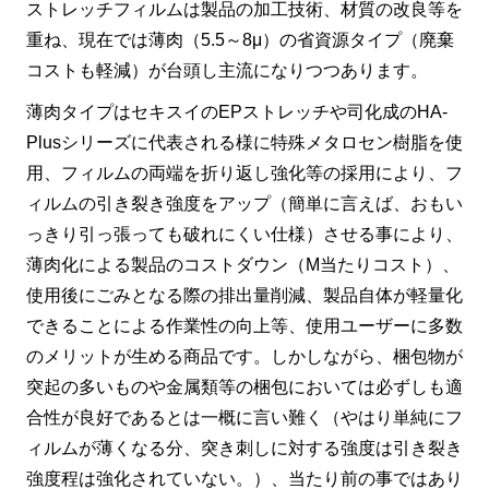
ストレッチフィルムは製品の加工技術、材質の改良等を
重ね、現在では薄肉（5.5～8μ）の省資源タイプ（廃棄
コストも軽減）が台頭し主流になりつつあります。
薄肉タイプはセキスイのEPストレッチや司化成のHA-
Plusシリーズに代表される様に特殊メタロセン樹脂を使
用、フィルムの両端を折り返し強化等の採用により、フ
ィルムの引き裂き強度をアップ（簡単に言えば、おもい
っきり引っ張っても破れにくい仕様）させる事により、
薄肉化による製品のコストダウン（M当たりコスト）、
使用後にごみとなる際の排出量削減、製品自体が軽量化
できることによる作業性の向上等、使用ユーザーに多数
のメリットが生める商品です。しかしながら、梱包物が
突起の多いものや金属類等の梱包においては必ずしも適
合性が良好であるとは一概に言い難く（やはり単純にフ
ィルムが薄くなる分、突き刺しに対する強度は引き裂き
強度程は強化されていない。）、当たり前の事ではあり