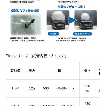
Plusシリーズ（紙管内径：3インチ）
入
製品名
厚み
幅
長さ
数
300
6
HSP
12μ
500mm（※485mm）
ｍ
巻
450
6
HNP
10μ
500mm（※485mm）