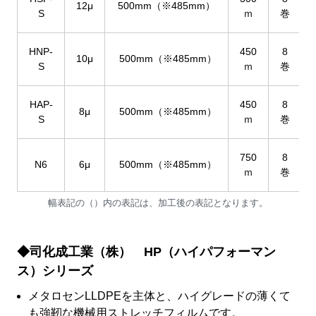
12μ
500mm（※485mm）
S
ｍ
巻
HNP-
450
8
10μ
500mm（※485mm）
S
ｍ
巻
HAP-
450
8
8μ
500mm（※485mm）
S
ｍ
巻
750
8
N6
6μ
500mm（※485mm）
ｍ
巻
幅表記の（）内の表記は、加工後の表記となります。
◆司化成工業（株） HP（ハイパフォーマン
ス）シリーズ
メタロセンLLDPEを主体と、ハイグレードの薄くて
も強靭な機械用ストレッチフィルムです。