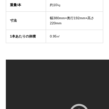
重量/本
約10㎏
幅380mm×奥行192mm×高さ
寸法
220mm
1
本あたりの体積
0.95㎥