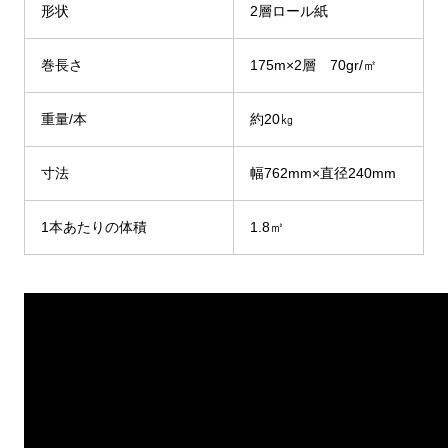
形状
2層ロール紙
巻長さ
175m×2層 70gr/㎡
重量/本
約20㎏
寸法
幅762mm×直径240mm
1本あたりの体積
1.8㎥