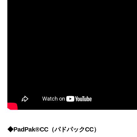
◆PadPak®CC（パドパックCC）