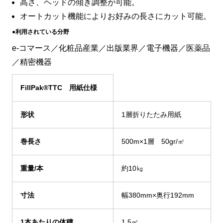
高さ、ヘッドの傾き調整が可能。
オートカット機能によりお好みの長さにカット可能。
●利用されている分野
e-コマース／化粧品産業／出版業界／電子機器／医薬品
／精密機器
FillPak
®
TTC
用紙仕様
形状
1層折りたたみ用紙
巻長さ
500m×1層 50gr/㎡
重量/本
約10㎏
寸法
幅380mm×奥行192mm
1
本あたりの体積
1.5㎥