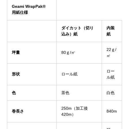
Geami WrapPak
®
用紙仕様
ダイカット（切り
内装
込み）紙
紙
22ｇ/
坪量
80ｇ/㎡
㎡
ロー
形状
ロール紙
ル紙
色
茶色
白色
250m（加工後
巻長さ
840m
420m）