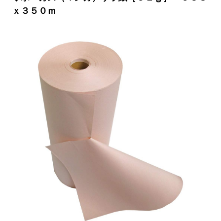
ｘ３５０ｍ