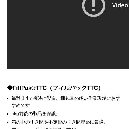
◆FillPak®TTC（フィルパックTTC）
毎秒 1.4ｍ瞬時に製造。梱包量の多い作業現場におす
すめです。
5kg前後の製品を保護。
箱の中のすき間や不定形のすき間埋めに最適。