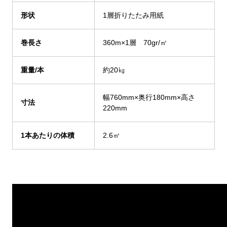
形状
1層折りたたみ用紙
巻長さ
360m×1層 70gr/㎡
重量/本
約20㎏
幅760mm×奥行180mm×高さ
寸法
220mm
1
本あたりの体積
2.6㎥