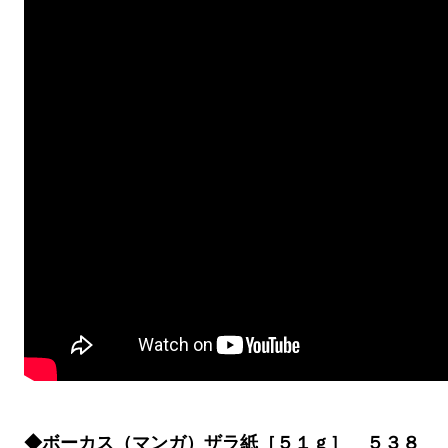
◆ボーカス（マンガ）ザラ紙［５１ｇ］ ５３８