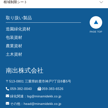
根域制限シート
取り扱い製品
造園緑化資材
PAGE TOP
包装資材
農業資材
土木資材
南出株式会社
〒513-0801 三重県鈴鹿市神戸7丁目8番5号
059-382-0040
059-383-6526
緑化関連：lsg@minamidekk.co.jp
その他：head@minamidekk.co.jp