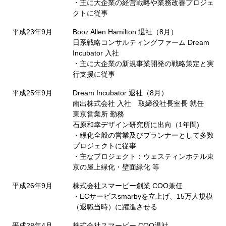
・主に大企業の経営戦略や業務改善プロジェ
クトに従事
平成23年9月
Booz Allen Hamilton 退社（8月）
日系戦略コンサルティングファーム Dream
Incubator 入社
・主に大企業の新規事業開発の戦略策定と実
行支援に従事
平成25年9月
Dream Incubator 退社（8月）
南出株式会社 入社 取締役社長室長 就任
東京営業所 勤務
石原和幸デザイン研究所に出向（1年間)
・緑化全般の営業及びプランナーとして多数
プロジェクトに従事
・主なプロジェクト：ウェスティンホテル東
京の屋上緑化・壁面緑化 等
平成26年9月
株式会社スマービー創業 COO兼任
・ECサービスsmarbyを立上げ、15万人規模
（退職当時）に躍進させる
平成28年4月
株式会社スマービー COO退社